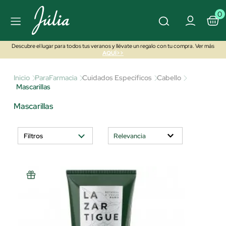
0
Descubre el lugar para todos tus veranos y llévate un regalo con tu compra. Ver más
AQUÍ>>
Inicio
ParaFarmacia
Cuidados Específicos
Cabello
Mascarillas
Mascarillas
Filtros