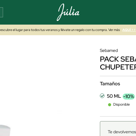
escubre el lugar para todos tus veranos y llévate un regalo con tu compra. Ver más
AQUÍ >>
Sebamed
PACK SEB
CHUPETE
Tamaños
50 ML
-10%
Disponible
Te devolvemos