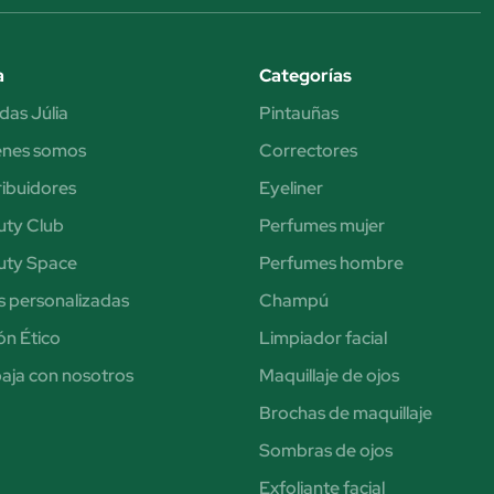
a
Categorías
das Júlia
Pintauñas
énes somos
Correctores
ribuidores
Eyeliner
uty Club
Perfumes mujer
uty Space
Perfumes hombre
s personalizadas
Champú
n Ético
Limpiador facial
aja con nosotros
Maquillaje de ojos
Brochas de maquillaje
Sombras de ojos
Exfoliante facial