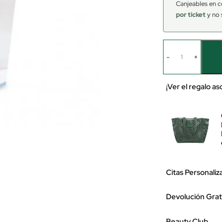
Canjeables en c
por ticket
y no 
-
+
¡Ver el regalo a
Citas Personaliz
Devolución Grat
Beauty Club