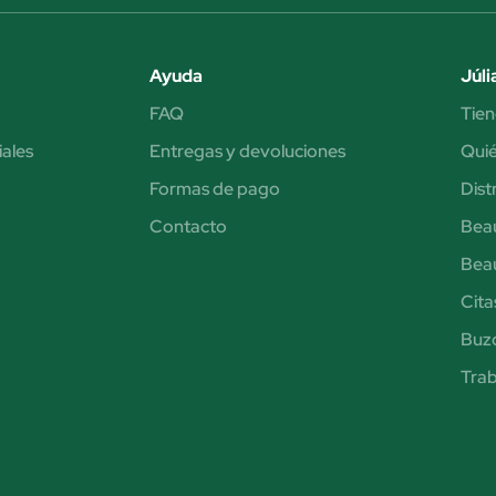
Ayuda
Júli
FAQ
Tien
iales
Entregas y devoluciones
Qui
Formas de pago
Dist
Contacto
Bea
Bea
Cita
Buzó
Trab