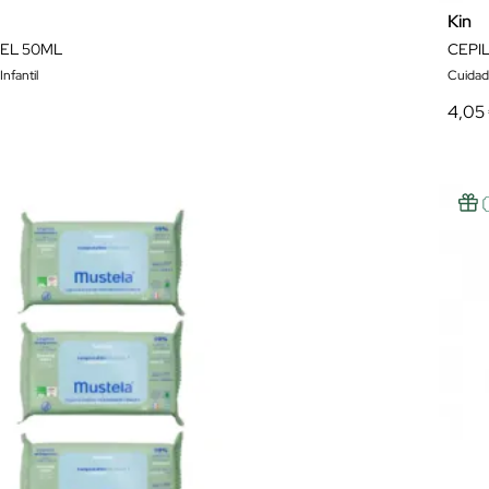
Kin
GEL 50ML
CEPI
nfantil
Cuidado
4,05