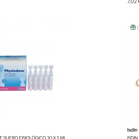
7,02
Isdin
 SUERO FISIOLÓGICO 30 X 5 ML
ISDI