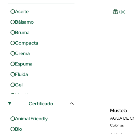
Regeneración
Aceite
Reparación
Bálsamo
Rojeces
Bruma
Suavidad
Compacta
Crema
Espuma
Fluida
Gel
Líquida
Certificado
Loción
Mustela
Animal Friendly
AGUA DE C
Colonias
Bio