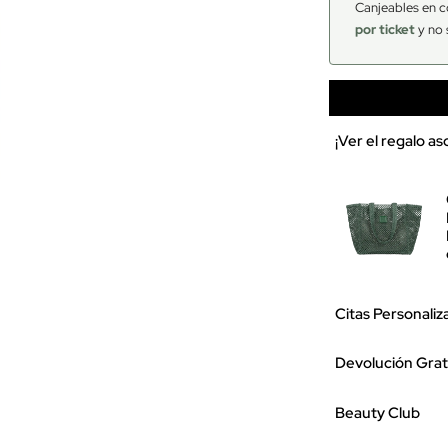
Canjeables en c
por ticket
y no 
¡Ver el regalo a
Citas Personaliz
Devolución Grat
Beauty Club