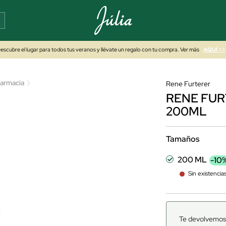
escubre el lugar para todos tus veranos y llévate un regalo con tu compra. Ver más
AQUÍ >>
armacia
Rene Furterer
RENE FUR
200ML
Tamaños
200 ML
-10
Sin existencia
Te devolvemos