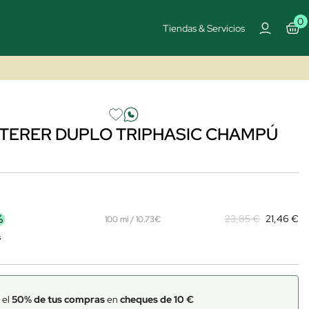
0
Tiendas & Servicios
TERER DUPLO TRIPHASIC CHAMPÚ
%
23,85 €
21,46 €
100 ml / 10.73€
s
 el
50% de tus compras
en
cheques de 10 €