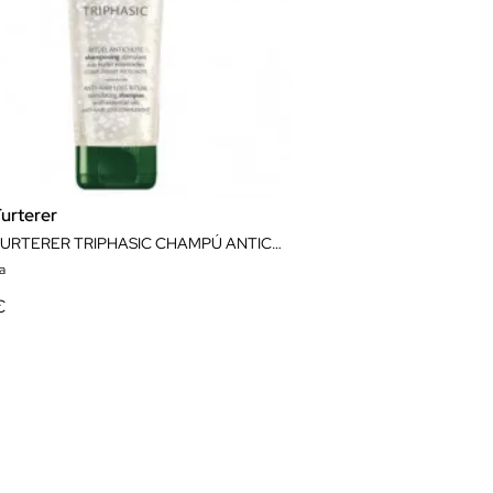
urterer
RENE FURTERER TRIPHASIC CHAMPÚ ANTICAIDA 250ML
da
€