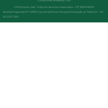
Condiciones de Beauty Club
© Perfumería Júlia. Todos los derechos reservados - CIF B19464684
Avenida Puigcerda Nº7 08185 Lliça de Vall Email: info@perfumeriajulia.es Teléfono: +34
663 687 089