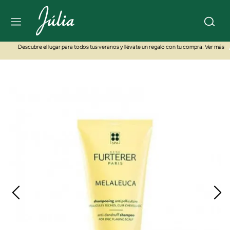
Descubre el lugar para todos tus veranos y llévate un regalo con tu compra. Ver más