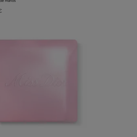
 de Manos
€