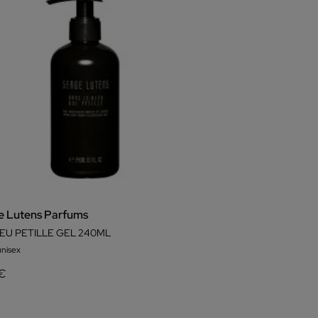
e Lutens Parfums
LEU PETILLE GEL 240ML
unisex
 €