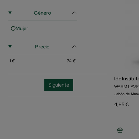
Género
Mujer
Precio
1
€
74
€
Idc Institut
Siguiente
WARM LAVE
Jabón de Man
4,85 €