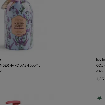
e
Idc I
NDER HAND WASH 500ML
COUN
os
Jabón
4,85