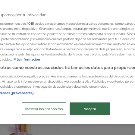
upamos por tu privacidad
ros como nuestros
1015
socios almacenamos y accedemos a datos personales, como datos 
es únicos, en tu dispositivo. Si seleccionas Acepto, estarás permitiendo que las tecnologías d
s que se muestran en «nosotros y nuestros socios tratamos datos para proporcionar». Si se d
 parte del contenido y los anuncios que ves podrían dejar de ser relevantes para ti. Puedes vo
a cambiar tus opciones o retirar el consentimiento en cualquier momento haciendo clic en el
s» que aparece en el [o el ícono flotante en la parte inferior izquierda de la página web, si corr
r de la página web. Tus opciones tendrán efecto dentro de nuestro Sitio web. Para saber más, 
ivacidad.
Más información
ens Parfums
Dior
otros como nuestros asociados tratamos los datos para proporcio
GE LUTENS GEL 240ML
EAU 
Jabón
s de localización geográfica precisa. Analizar activamente las características del dispositivo par
n. Almacenar la información en un dispositivo y/o acceder a ella . Publicidad y contenido perso
26,3
ublicidad y contenido, investigación de audiencia y desarrollo de servicios .
ociados (proveedores)
Mostrar los propósitos
Acepto