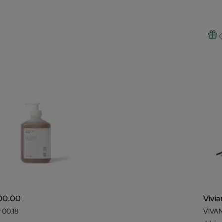
 00.00
Vivi
00.18