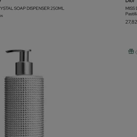
y
Dior
YSTAL SOAP DISPENSER 250ML
MISS
Pastil
os
27,8