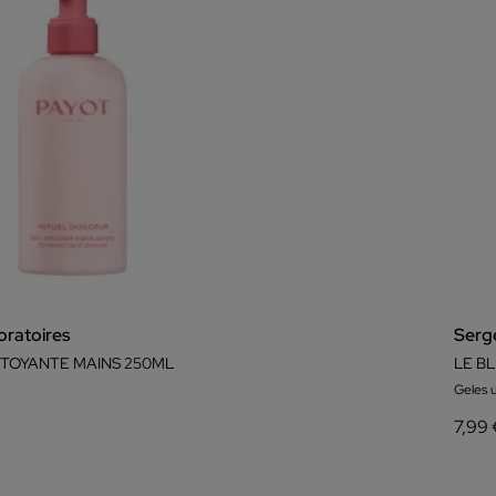
ratoires
Serg
TOYANTE MAINS 250ML
LE B
Geles 
7,99