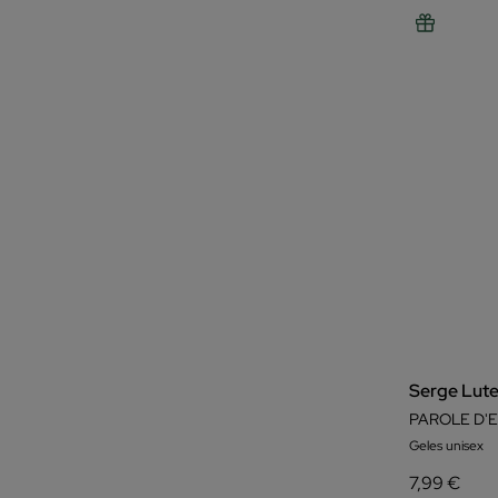
Serge Lut
PAROLE D'
Geles unisex
7,99 €