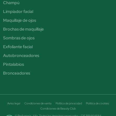
Champú
Limpiador facial
Maquillaje de ojos
Brochas de maquillaje
Sombras de ojos
Exfoliante facial
Autobronceadores
Pintalabios
Bronceadores
Aviso legal
Condiciones de venta
Política de privacidad
Política de cookies
Condiciones de Beauty Club
© Perfumería Júlia. Todos los derechos reservados - CIF B19464684