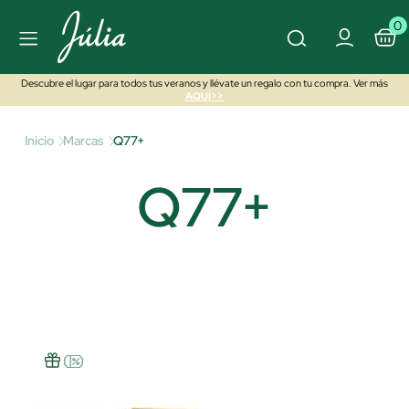
0
Descubre el lugar para todos tus veranos y llévate un regalo con tu compra. Ver más
AQUÍ>>
Inicio
Marcas
Q77+
Q77+