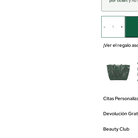
por ticket
y no 
-
+
¡Ver el regalo a
Citas Personaliz
Devolución Grat
Beauty Club