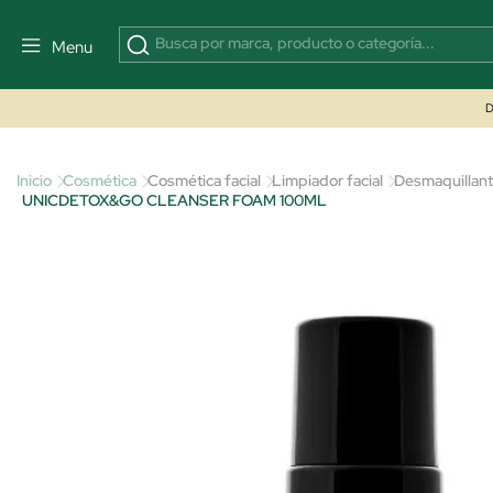
Menu
D
Inicio
Cosmética
Cosmética facial
Limpiador facial
Desmaquillan
UNICDETOX&GO CLEANSER FOAM 100ML