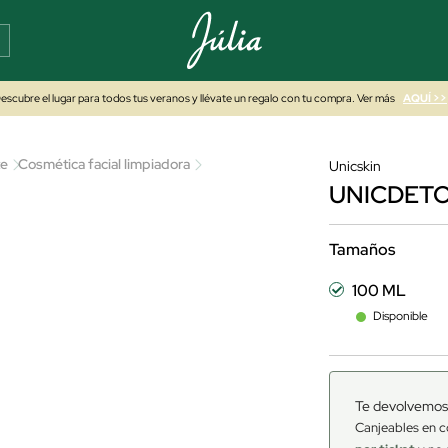
escubre el lugar para todos tus veranos y llévate un regalo con tu compra. Ver más
AQUÍ >>
te
Cosmética facial limpiadora
Unicskin
UNICDET
Tamaños
100 ML
Disponible
Te devolvemos
Canjeables en c