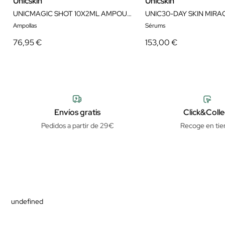
Unicskin
Unicskin
UNICMAGIC SHOT 10X2ML AMPOULES
Ampollas
Sérums
76,95 €
153,00 €
Envíos gratis
Click&Colle
Pedidos a partir de 29€
Recoge en tie
undefined