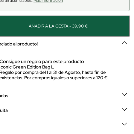
serán acumulables.
Más información
AÑADIR A LA CESTA - 39,90 €
sociado al producto!
Consigue un regalo para este producto
Iconic Green Edition Bag L
Regalo por compra del 1 al 31 de Agosto, hasta fin de
existencias. Por compras iguales o superiores a 120 €.
adas
uita