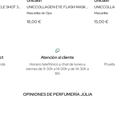
Unicskin
Unicskin
UNIC30-DAY SKIN MIRACLE SHOT 30X2ML AMPOULES
UNICCOLLAGEN EYE FLASH MASK 10X2 PATCHS
Mascarillas de Ojos
Mascarillas
18,00 €
15,00 €
ct
Atención al cliente
nda
Horario telefónico y chat de lunes a
Pruéba
viernes de 9:30h a 14:00h y de 14:30h a
18h
OPINIONES DE PERFUMERÍA JÚLIA