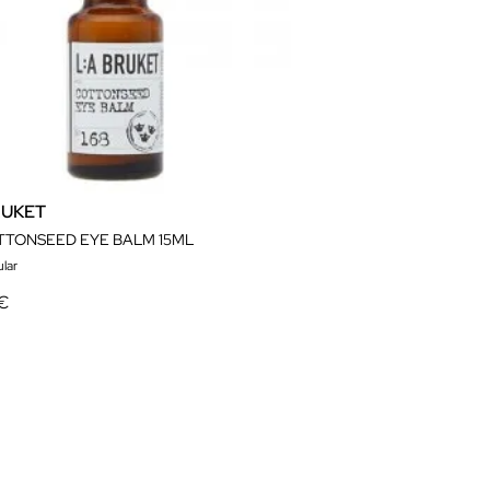
RUKET
TTONSEED EYE BALM 15ML
lar
 €