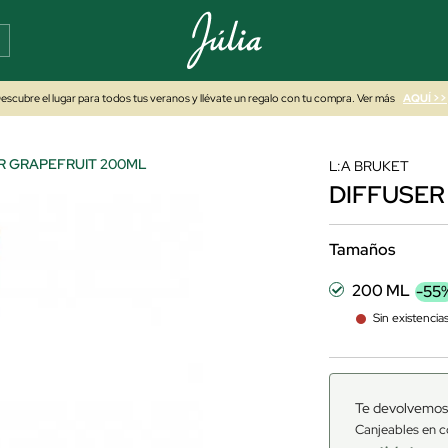
escubre el lugar para todos tus veranos y llévate un regalo con tu compra. Ver más
AQUÍ >>
R GRAPEFRUIT 200ML
L:A BRUKET
DIFFUSER
Tamaños
200 ML
-55
Sin existencia
Te devolvemos
Canjeables en c