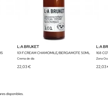
L:A BRUKET
L:A B
RS
101 F.CREAM CHAMOMILE/BERGAMOTE 50ML
168 CO
Crema de día
Zona Ocu
22,03 €
22,03
res disponibles.