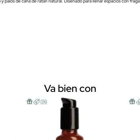
y palos de caña de ratán natural. Diseñado para llenar espacios con fragan
Va bien con