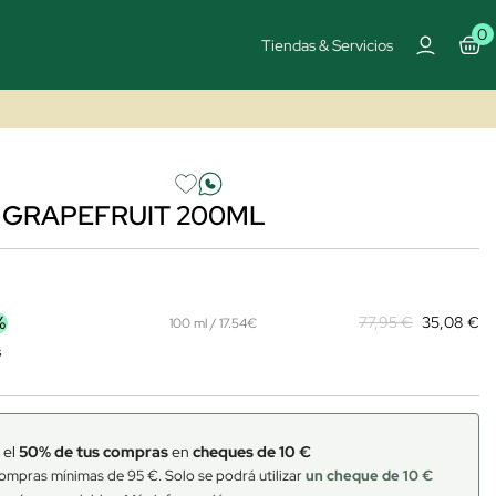
0
Tiendas & Servicios
 GRAPEFRUIT 200ML
%
77,95 €
35,08 €
100 ml / 17.54€
s
 el
50% de tus compras
en
cheques de 10 €
ompras mínimas de 95 €. Solo se podrá utilizar
un cheque de 10 €