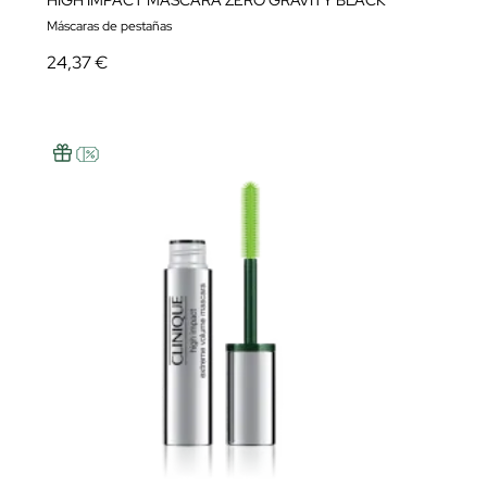
HIGH IMPACT MASCARA ZERO GRAVITY BLACK
Máscaras de pestañas
24,37 €