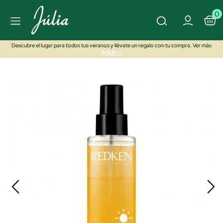
0
Descubre el lugar para todos tus veranos y llévate un regalo con tu compra. Ver más
AQUÍ>>