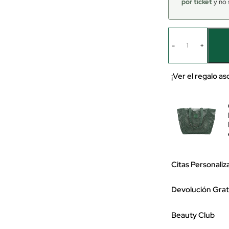
por ticket
y no 
-
+
¡Ver el regalo a
Citas Personaliz
Devolución Grat
Beauty Club