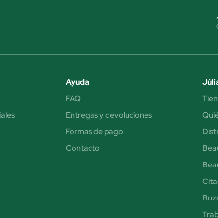
Ayuda
Júli
FAQ
Tien
iales
Entregas y devoluciones
Qui
Formas de pago
Dist
Contacto
Bea
Bea
Cita
Buzó
Trab