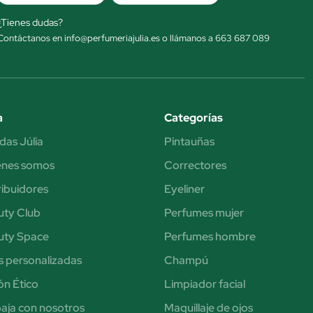
¿Tienes dudas?
Contáctanos en info@perfumeriajulia.es o llámanos a 663 687 089
a
Categorías
das Júlia
Pintauñas
énes somos
Correctores
ribuidores
Eyeliner
uty Club
Perfumes mujer
uty Space
Perfumes hombre
s personalizadas
Champú
n Ético
Limpiador facial
aja con nosotros
Maquillaje de ojos