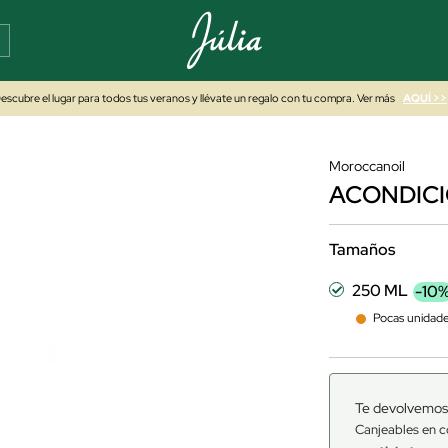
escubre el lugar para todos tus veranos y llévate un regalo con tu compra. Ver más
AQUÍ >>
Moroccanoil
ACONDIC
Tamaños
250 ML
-10
Pocas unidad
Te devolvemos
Canjeables en c