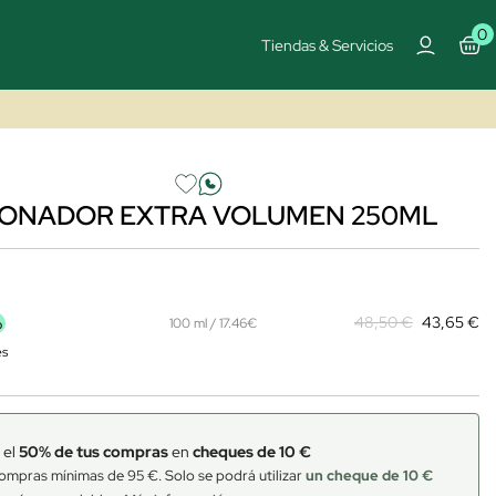
0
Tiendas & Servicios
IONADOR EXTRA VOLUMEN 250ML
%
48,50 €
43,65 €
100 ml / 17.46€
es
 el
50% de tus compras
en
cheques de 10 €
ompras mínimas de 95 €. Solo se podrá utilizar
un cheque de 10 €