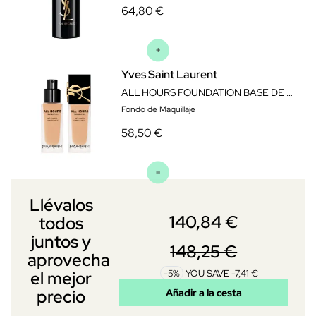
64,80 €
Yves Saint Laurent
ALL HOURS FOUNDATION BASE DE MAQUILLAJE 25 ML LC6
Fondo de Maquillaje
58,50 €
Llévalos
140,84 €
todos
juntos y
148,25 €
aprovecha
-5%
YOU SAVE -7,41 €
el mejor
precio
Añadir a la cesta