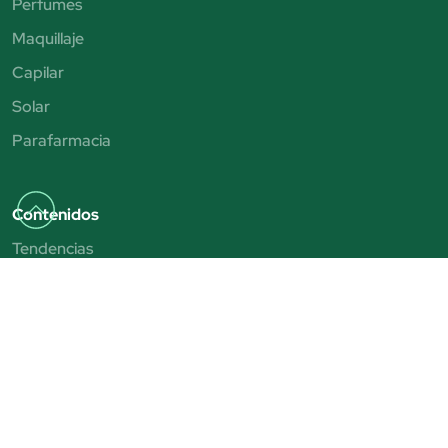
Perfumes
Maquillaje
Capilar
Solar
Parafarmacia
Contenidos
Tendencias
Consejos y tutoriales
Rebajas 2025
San Valentín
Día del Padre
Día de la Madre