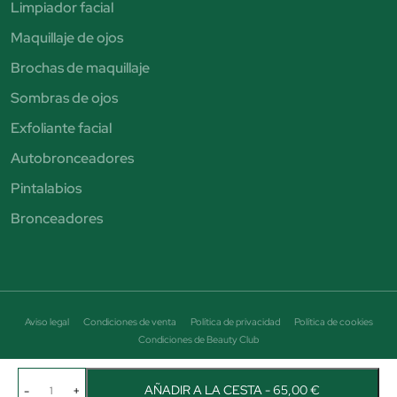
Limpiador facial
Maquillaje de ojos
Brochas de maquillaje
Sombras de ojos
Exfoliante facial
Autobronceadores
Pintalabios
Bronceadores
Aviso legal
Condiciones de venta
Política de privacidad
Política de cookies
Condiciones de Beauty Club
© Perfumería Júlia. Todos los derechos reservados - CIF B19464684
Avenida Puigcerda Nº7 08185 Lliça de Vall Email: info@perfumeriajulia.es Teléfono: +34
AÑADIR A LA CESTA - 65,00 €
-
+