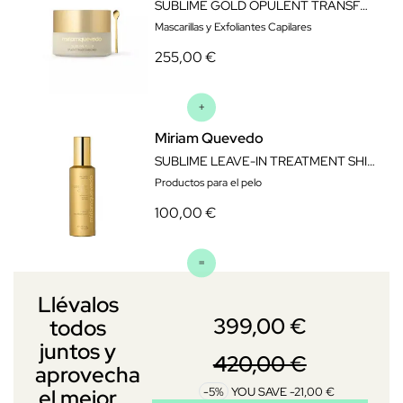
SUBLIME GOLD OPULENT TRANSFORMING MASK 200 ML
Mascarillas y Exfoliantes Capilares
255,00 €
Miriam Quevedo
SUBLIME LEAVE-IN TREATMENT SHIELD 150 ML
Productos para el pelo
100,00 €
Llévalos
399,00 €
todos
juntos y
420,00 €
aprovecha
-5%
YOU SAVE -21,00 €
el mejor