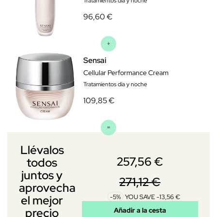
Tratamientos día y noche
96,60 €
Sensai
Cellular Performance Cream
Tratamientos día y noche
109,85 €
Llévalos
257,56 €
todos
juntos y
271,12 €
aprovecha
-5%
YOU SAVE -13,56 €
el mejor
precio
Añadir a la cesta