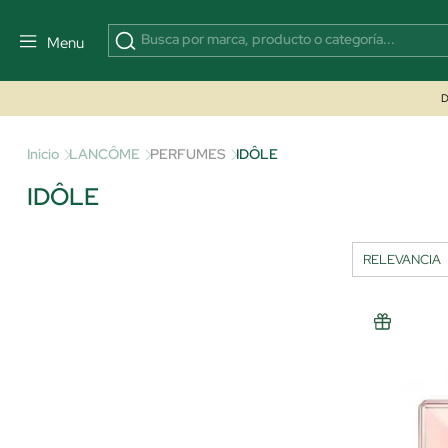
Menu
D
Inicio
LANCÔME
PERFUMES
IDÔLE
IDÔLE