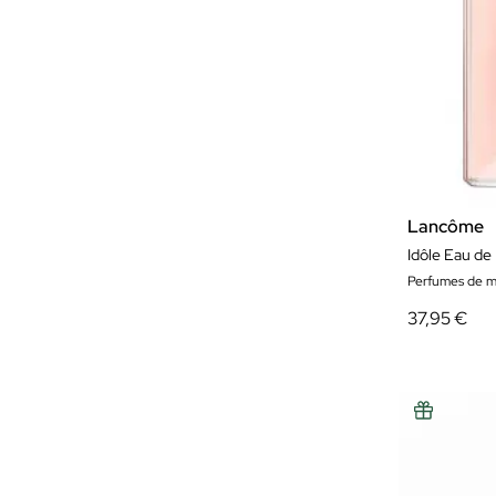
Lancôme
Idôle Eau de
Perfumes de m
37,95 €