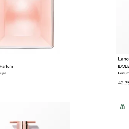
Lan
 Parfum
IDOL
ujer
Perfum
42,3