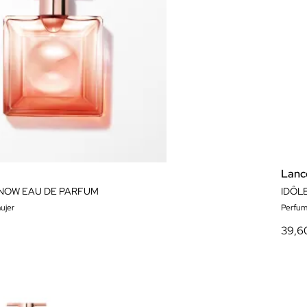
Lan
 NOW EAU DE PARFUM
IDÔL
ujer
Perfum
39,6