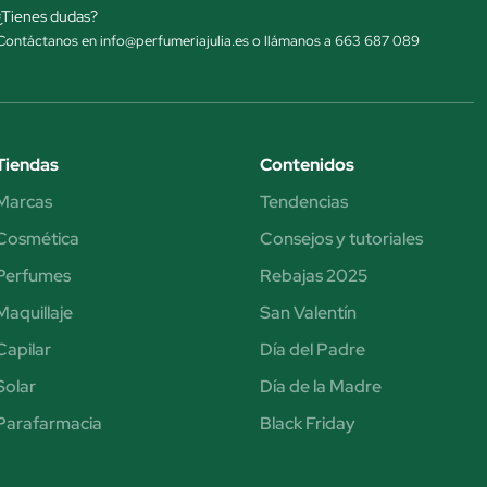
¿Tienes dudas?
Contáctanos en info@perfumeriajulia.es o llámanos a 663 687 089
Tiendas
Contenidos
Marcas
Tendencias
Cosmética
Consejos y tutoriales
Perfumes
Rebajas 2025
Maquillaje
San Valentín
Capilar
Día del Padre
Solar
Día de la Madre
Parafarmacia
Black Friday