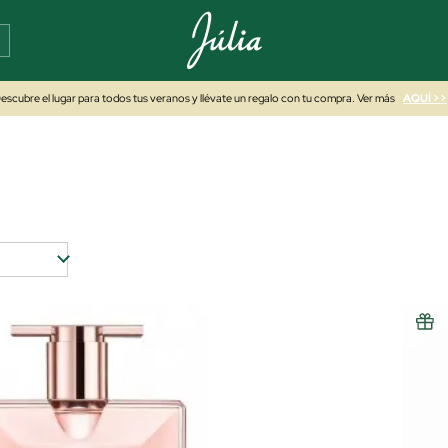
escubre el lugar para todos tus veranos y llévate un regalo con tu compra. Ver más
AQUÍ >>