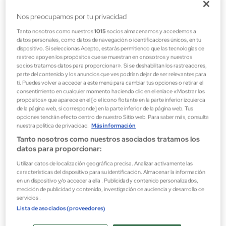
Nos preocupamos por tu privacidad
Tanto nosotros como nuestros
1015
socios almacenamos y accedemos a
datos personales, como datos de navegación o identificadores únicos, en tu
dispositivo. Si seleccionas Acepto, estarás permitiendo que las tecnologías de
rastreo apoyen los propósitos que se muestran en «nosotros y nuestros
socios tratamos datos para proporcionar». Si se deshabilitan los rastreadores,
parte del contenido y los anuncios que ves podrían dejar de ser relevantes para
ti. Puedes volver a acceder a este menú para cambiar tus opciones o retirar el
consentimiento en cualquier momento haciendo clic en el enlace «Mostrar los
propósitos» que aparece en el [o el ícono flotante en la parte inferior izquierda
de la página web, si corresponde] en la parte inferior de la página web. Tus
opciones tendrán efecto dentro de nuestro Sitio web. Para saber más, consulta
nuestra política de privacidad.
Más información
Tanto nosotros como nuestros asociados tratamos los
datos para proporcionar:
Lancôme
Utilizar datos de localización geográfica precisa. Analizar activamente las
características del dispositivo para su identificación. Almacenar la información
LA VIE EST BELLE SOLEIL CRISTAL EAU DE PARFUM
en un dispositivo y/o acceder a ella . Publicidad y contenido personalizados,
Perfumes de mujer
medición de publicidad y contenido, investigación de audiencia y desarrollo de
servicios .
57,95 €
Lista de asociados (proveedores)