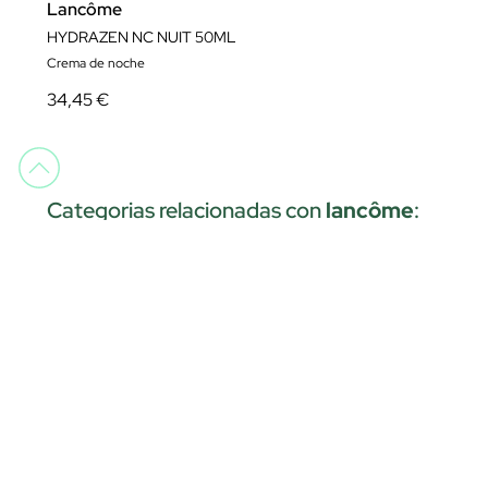
Lancôme
HYDRAZEN NC NUIT 50ML
Crema de noche
34,45 €
Categorias relacionadas con
lancôme
:
ESTUCHES DE REGALO
HIGIENE
LIMPIEZA FACIAL
MAQUILLAJE
PERFUMES
TODOS LOS PRODUCTOS
TRATAMIENTO
Envíos gratis
Click&Collect
Pedidos a partir de 29€
Recoge en tienda