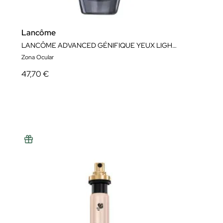
Lancôme
LANCÔME ADVANCED GÉNIFIQUE YEUX LIGHT-PEARL SÉRUM PARA OJOS Y PESTAÑAS 20 ML
Zona Ocular
47,70 €