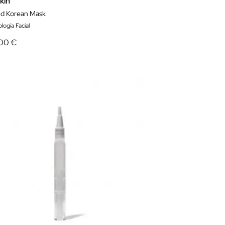
kin
ed Korean Mask
logía Facial
00 €