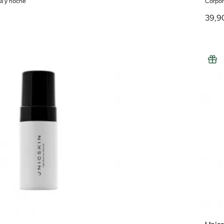
ía y noche
Corpor
39,9