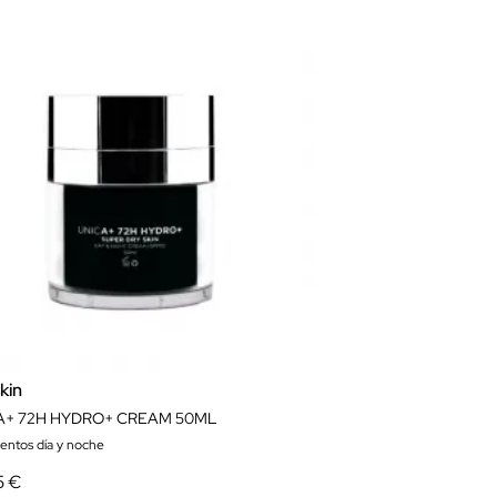
kin
A+ 72H HYDRO+ CREAM 50ML
ientos día y noche
5 €