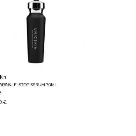
kin
WRINKLE-STOP SERUM 30ML
s
0 €