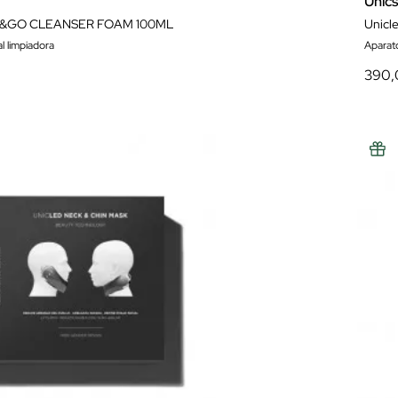
Unics
&GO CLEANSER FOAM 100ML
Unicl
l limpiadora
Aparato
390,