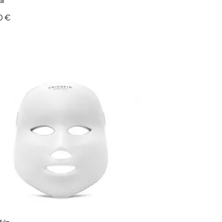
al
0 €