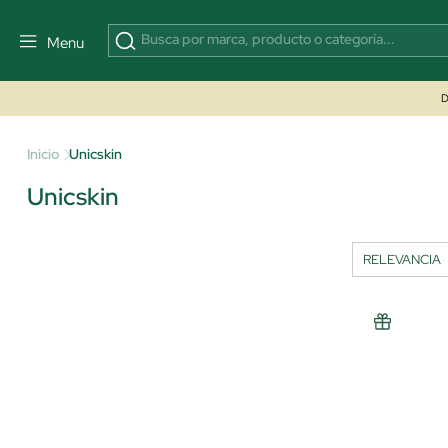
Menu
D
Inicio
Unicskin
Unicskin