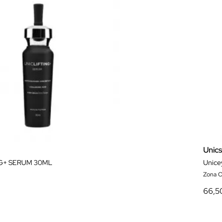
Unics
G+ SERUM 30ML
Unice
Zona O
66,5