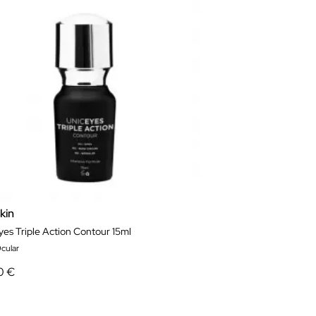
kin
yes Triple Action Contour 15ml
cular
0 €