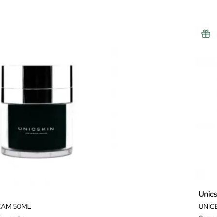
Unics
EAM 50ML
UNIC