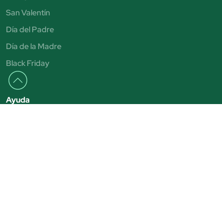
San Valentín
Día del Padre
Día de la Madre
Black Friday
Ayuda
FAQ
Entregas y devoluciones
Formas de pago
Contacto
Júlia
Tiendas Júlia