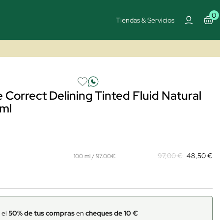
0
Tiendas & Servicios
 Correct Delining Tinted Fluid Natural
ml
97,00 €
48,50 €
100 ml / 97.00€
 el
50% de tus compras
en
cheques de 10 €