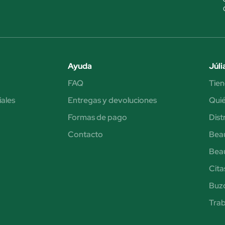
Ayuda
Júli
FAQ
Tien
iales
Entregas y devoluciones
Qui
Formas de pago
Dist
Contacto
Bea
Bea
Cita
Buzó
Trab