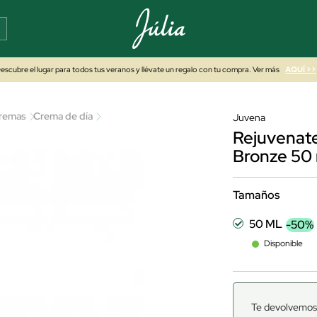
escubre el lugar para todos tus veranos y llévate un regalo con tu compra. Ver más
AQUÍ >>
remas
Crema de día
Juvena
Rejuvenate
Bronze 50 
Tamaños
50 ML
-50%
Disponible
Te devolvemos