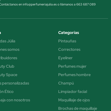
Contáctanos en info@perfumeriajulia.es o llámanos a 663 687 089
a
Categorías
das Júlia
Pintauñas
énes somos
Correctores
ribuidores
Eyeliner
uty Club
Perfumes mujer
uty Space
Perfumes hombre
s personalizadas
Champú
n Ético
Limpiador facial
aja con nosotros
Maquillaje de ojos
Brochas de maquillaje