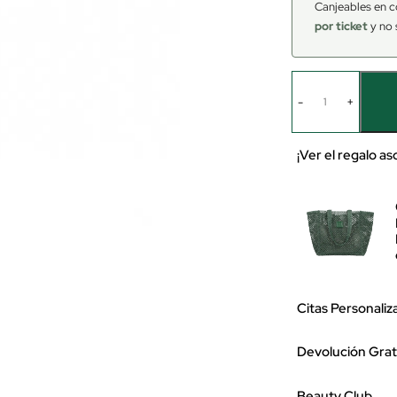
Canjeables en c
por ticket
y no 
-
+
¡Ver el regalo a
Citas Personaliz
Devolución Grat
Beauty Club