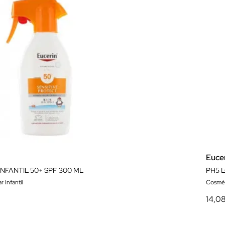
Euce
INFANTIL 50+ SPF 300 ML
PH5 
 Infantil
Cosmét
14,0