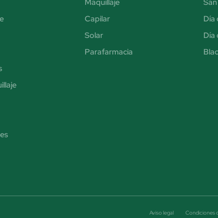
Maquillaje
San 
e
Capilar
Día 
Solar
Día 
Parafarmacia
Blac
s
llaje
es
Aviso legal
Condiciones 