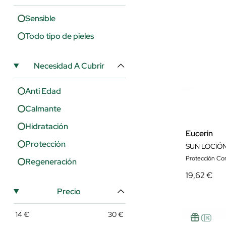
Sensible
Todo tipo de pieles
Necesidad A Cubrir
Anti Edad
Calmante
Hidratación
Eucerin
Protección
Protección Cor
Regeneración
19,62 €
Precio
14
€
30
€