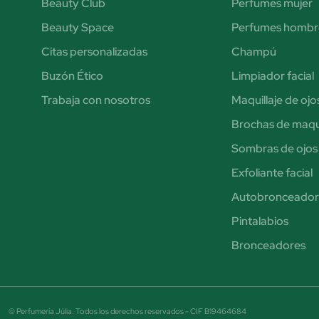
Beauty Club
Perfumes mujer
Beauty Space
Perfumes hombr
Citas personalizadas
Champú
Buzón Ético
Limpiador facial
Trabaja con nosotros
Maquillaje de ojo
Brochas de maqui
Sombras de ojos
Exfoliante facial
Autobronceador
Pintalabios
Bronceadores
© Perfumería Júlia. Todos los derechos reservados - CIF B19464684