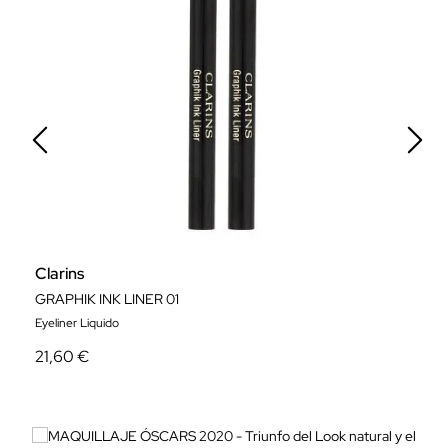
Clarins
J
GRAPHIK INK LINER 01
J
Eyeliner Liquido
Ey
21,60 €
8