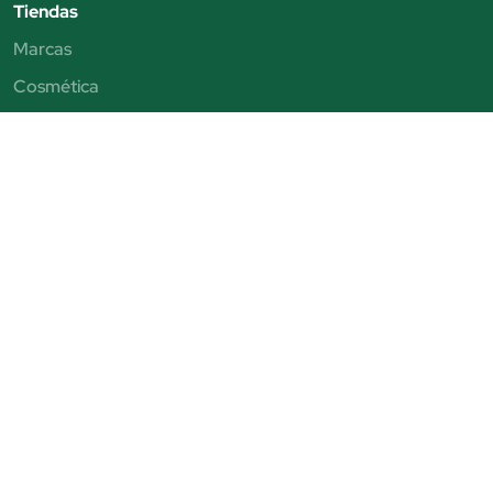
Tiendas
Marcas
Cosmética
Perfumes
Maquillaje
Capilar
Solar
Parafarmacia
Aviso legal
Condiciones de venta
Política de privacidad
Política de cookies
Condiciones de Beauty Club
© Perfumería Júlia. Todos los derechos reservados - CIF B19464684
Avenida Puigcerda Nº7 08185 Lliça de Vall Email: info@perfumeriajulia.es Teléfono: +34