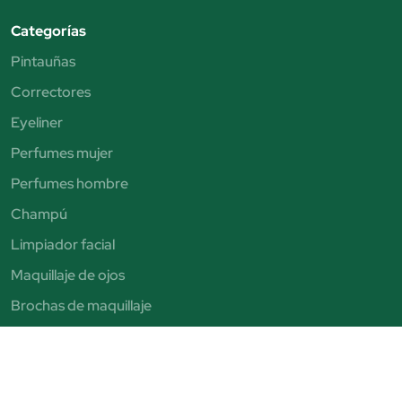
Categorías
Pintauñas
Correctores
Eyeliner
Perfumes mujer
Perfumes hombre
Champú
Limpiador facial
Maquillaje de ojos
Brochas de maquillaje
Sombras de ojos
Exfoliante facial
Autobronceadores