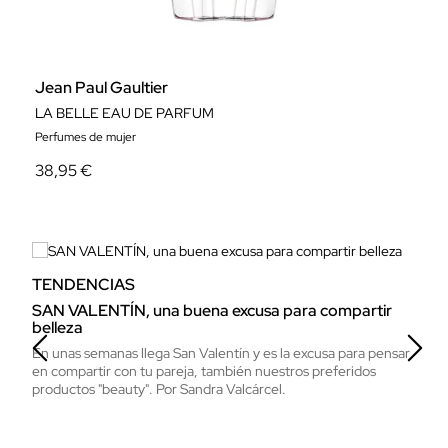
Jean Paul Gaultier
M
LA BELLE EAU DE PARFUM
F
Perfumes de mujer
Pe
38,95 €
7
TENDENCIAS
T
SAN VALENTÍN, una buena excusa para compartir
BE
belleza
co
En unas semanas llega San Valentín y es la excusa para pensar
Pa
en compartir con tu pareja, también nuestros preferidos
ne
productos "beauty". Por Sandra Valcárcel.
qu