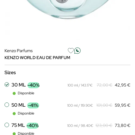
Kenzo Parfums
KENZO WORLD EAU DE PARFUM
Sizes
30 ML
-40%
72,00 €
42,95 €
100 ml / 143.17€
Disponible
50 ML
-41%
101,00 €
59,95 €
100 ml / 119.90€
Disponible
75 ML
-40%
123,00 €
73,80 €
100 ml / 98.40€
Disponible