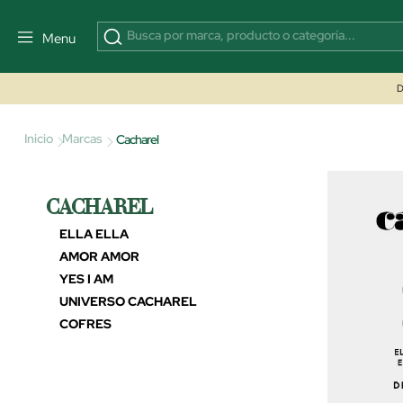
Menu
D
Inicio
Marcas
Cacharel
CACHAREL
ELLA ELLA
AMOR AMOR
YES I AM
UNIVERSO CACHAREL
COFRES