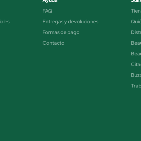
Ayuda
Júli
FAQ
Tien
iales
Entregas y devoluciones
Qui
Formas de pago
Dist
Contacto
Bea
Bea
Cita
Buzó
Trab