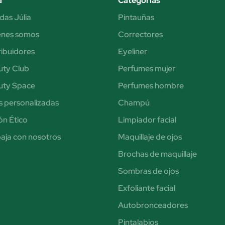
a
Categorías
das Júlia
Pintauñas
énes somos
Correctores
ribuidores
Eyeliner
uty Club
Perfumes mujer
uty Space
Perfumes hombre
s personalizadas
Champú
n Ético
Limpiador facial
aja con nosotros
Maquillaje de ojos
Brochas de maquillaje
Sombras de ojos
Exfoliante facial
Autobronceadores
Pintalabios