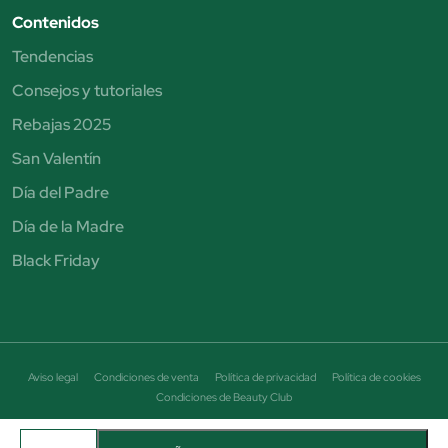
Contenidos
Tendencias
Consejos y tutoriales
Rebajas 2025
San Valentín
Día del Padre
Día de la Madre
Black Friday
Aviso legal
Condiciones de venta
Política de privacidad
Política de cookies
Condiciones de Beauty Club
© Perfumería Júlia. Todos los derechos reservados - CIF B19464684
Avenida Puigcerda Nº7 08185 Lliça de Vall Email: info@perfumeriajulia.es Teléfono: +34