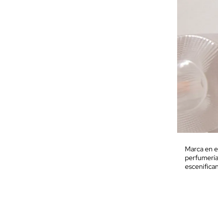
Marca en e
perfumería 
escenifica