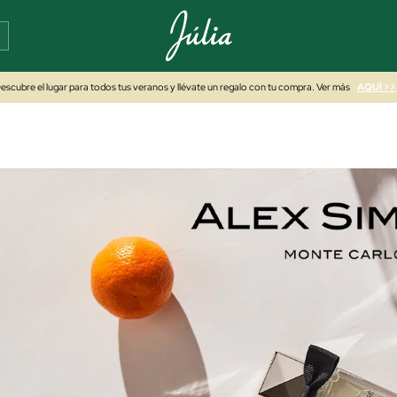
escubre el lugar para todos tus veranos y llévate un regalo con tu compra. Ver más
AQUÍ >>