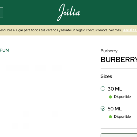
escubre el lugar para todos tus veranos y llévate un regalo con tu compra. Ver más
AQUÍ >>
RFUM
Burberry
BURBERRY
Sizes
30 ML
Disponible
50 ML
Disponible