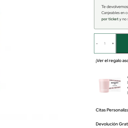
Te devolvemos
Canjeables en c
por ticket
y no 
-
+
¡Ver el regalo a
Citas Personaliz
Devolución Grat