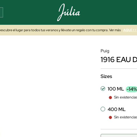
escubre el lugar para todos tus veranos y llévate un regalo con tu compra. Ver más
AQUÍ >>
Puig
1916 EAU
Sizes
100 ML
-14%
Sin existencia
400 ML
Sin existencia