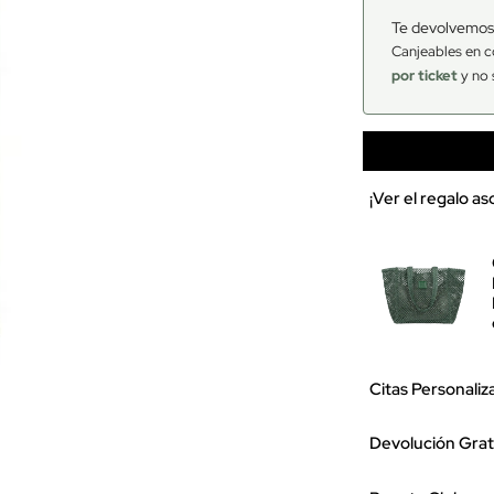
Te devolvemos
Canjeables en c
por ticket
y no 
¡Ver el regalo a
Citas Personaliz
Devolución Grat