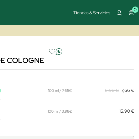
0
Tiendas & Servicios
 DE COLOGNE
8,90 €
7,66 €
100 ml / 7.66€
s
15,90 €
100 ml / 3.98€
s