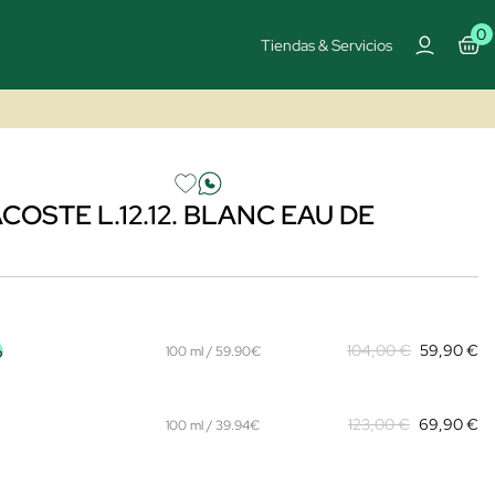
0
Tiendas & Servicios
COSTE L.12.12. BLANC EAU DE
%
104,00 €
59,90 €
100 ml / 59.90€
123,00 €
69,90 €
100 ml / 39.94€