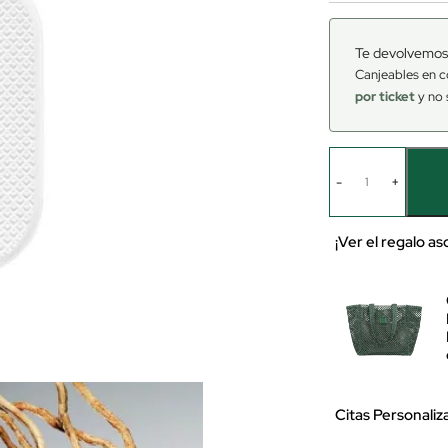
Te devolvemos
Canjeables en c
por ticket
y no 
-
+
¡Ver el regalo a
Citas Personaliz