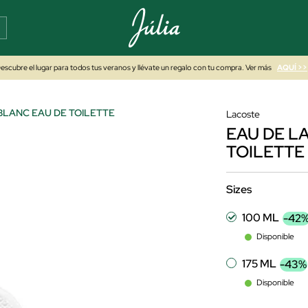
escubre el lugar para todos tus veranos y llévate un regalo con tu compra. Ver más
AQUÍ >>
. BLANC EAU DE TOILETTE
Lacoste
EAU DE LA
TOILETTE
Sizes
100 ML
-42
Disponible
175 ML
-43%
Disponible