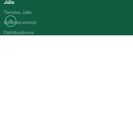
Júlia
Tiendas Júlia
Quiénes somos
Distribuidores
Beauty Club
Beauty Space
Citas personalizadas
Buzón Ético
Trabaja con nosotros
Categorías
Pintauñas
Correctores