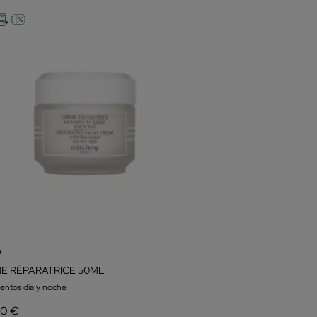
y
E RÉPARATRICE 50ML
ientos día y noche
20 €