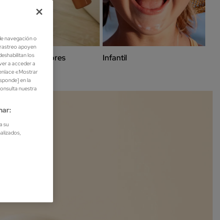
de navegación o
e rastreo apoyen
eshabilitan los
Autobronceadores
Infantil
lver a acceder a
 enlace «Mostrar
esponde] en la
consulta nuestra
nar:
a su
nalizados,