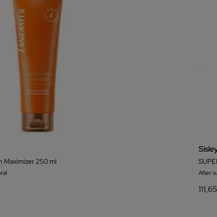
Sisle
n Maximizer 250 ml
SUPE
ral
After s
111,6