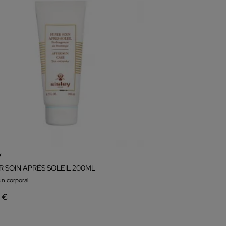
y
R SOIN APRÈS SOLEIL 200ML
un corporal
5 €