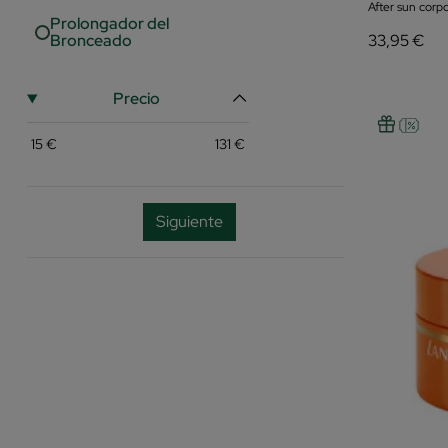
After sun corpo
Prolongador del
Bronceado
33,95 €
Precio
15
€
131
€
Siguiente