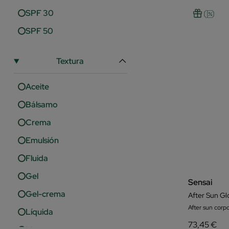
SPF 30
SPF 50
Textura
Aceite
Bálsamo
Crema
Emulsión
Fluida
Gel
Sensai
Gel-crema
After Sun Gl
After sun corpo
Líquida
73,45 €