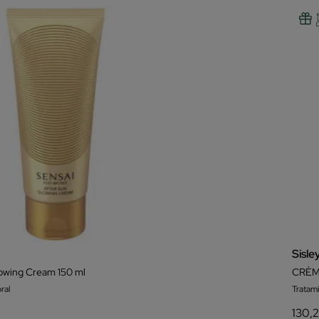
Sisle
owing Cream 150 ml
CRÈM
ral
Tratam
130,