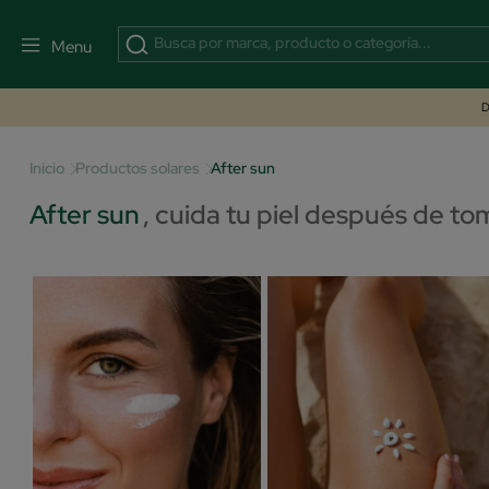
Menu
D
Inicio
Productos solares
After sun
After sun
,
cuida tu piel después de tom