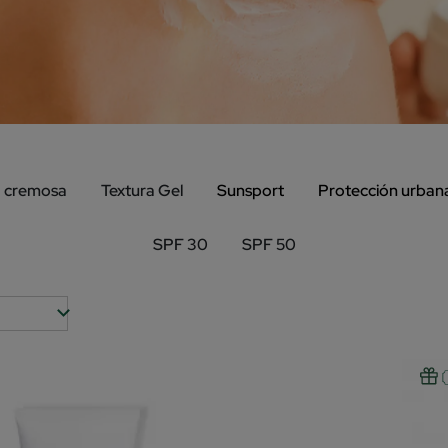
a cremosa
Textura Gel
Sunsport
Protección urban
SPF 30
SPF 50