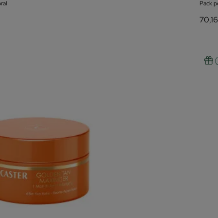
ral
Pack pe
70,1