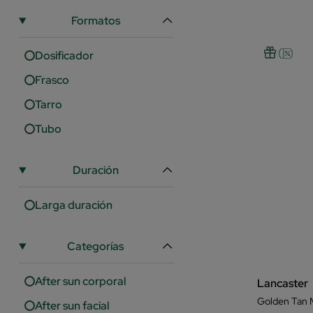
Mousse
Formatos
Dosificador
Frasco
Tarro
Tubo
Duración
Larga duración
Categorías
After sun corporal
Lancaster
Golden Tan M
After sun facial