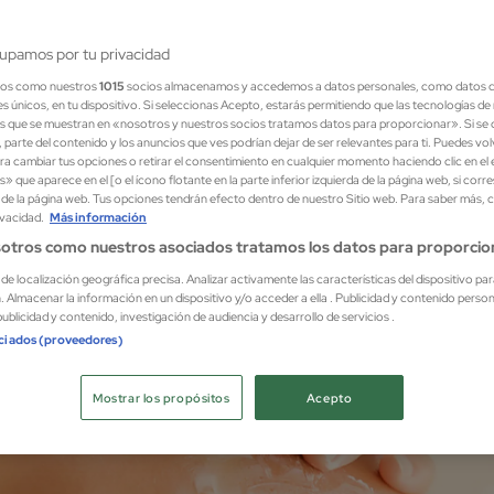
upamos por tu privacidad
ros como nuestros
1015
socios almacenamos y accedemos a datos personales, como datos 
es únicos, en tu dispositivo. Si seleccionas Acepto, estarás permitiendo que las tecnologías d
s que se muestran en «nosotros y nuestros socios tratamos datos para proporcionar». Si se d
Anti-Edad
Protección Capilar
 parte del contenido y los anuncios que ves podrían dejar de ser relevantes para ti. Puedes vo
a cambiar tus opciones o retirar el consentimiento en cualquier momento haciendo clic en el
s» que aparece en el [o el ícono flotante en la parte inferior izquierda de la página web, si corr
r de la página web. Tus opciones tendrán efecto dentro de nuestro Sitio web. Para saber más, 
ivacidad.
Más información
otros como nuestros asociados tratamos los datos para proporcio
s de localización geográfica precisa. Analizar activamente las características del dispositivo par
n. Almacenar la información en un dispositivo y/o acceder a ella . Publicidad y contenido perso
ublicidad y contenido, investigación de audiencia y desarrollo de servicios .
ociados (proveedores)
Mostrar los propósitos
Acepto