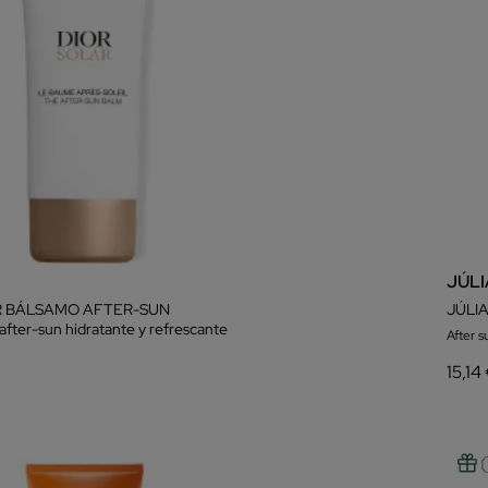
JÚL
R BÁLSAMO AFTER-SUN
JÚLI
after-sun hidratante y refrescante
After s
15,14