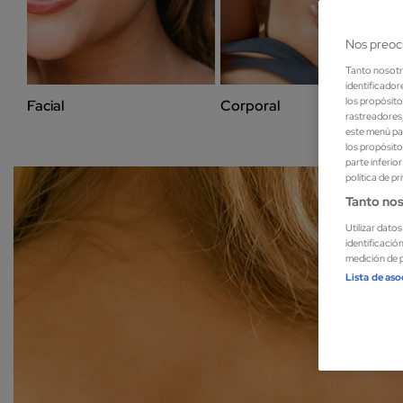
Nos preoc
Tanto nosot
identificador
los propósito
Facial
Corporal
rastreadores,
este menú par
los propósito
parte inferio
política de pr
Tanto nos
Utilizar dato
identificació
medición de p
Lista de as