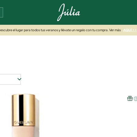
escubre el lugar para todos tus veranos y llévate un regalo con tu compra. Ver más
AQUÍ >>