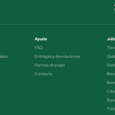
Ayuda
Júli
FAQ
Tien
iales
Entregas y devoluciones
Qui
Formas de pago
Dist
Contacto
Bea
Bea
Cita
Buzó
Trab