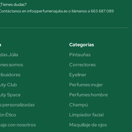
¿Tienes dudas?
Contáctanos en info@perfumeriajulia.es o llámanos a 663 687 089
a
Categorías
das Júlia
Pintauñas
énes somos
Correctores
ribuidores
Eyeliner
uty Club
Perfumes mujer
uty Space
Perfumes hombre
s personalizadas
Champú
n Ético
Limpiador facial
aja con nosotros
Maquillaje de ojos