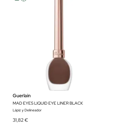
ti. Puedes volver a acceder a este menú para cambiar tus opciones o retirar el
consentimiento en cualquier momento haciendo clic en el enlace «Mostrar los
propósitos» que aparece en el [o el ícono flotante en la parte inferior izquierda
de la página web, si corresponde] en la parte inferior de la página web. Tus
opciones tendrán efecto dentro de nuestro Sitio web. Para saber más, consulta
nuestra política de privacidad.
Más información
Tanto nosotros como nuestros asociados tratamos los
datos para proporcionar:
Utilizar datos de localización geográfica precisa. Analizar activamente las
características del dispositivo para su identificación. Almacenar la información
en un dispositivo y/o acceder a ella . Publicidad y contenido personalizados,
medición de publicidad y contenido, investigación de audiencia y desarrollo de
servicios .
Lista de asociados (proveedores)
Mostrar los propósitos
Acepto
Guerlain
MAD EYES LIQUID EYE LINER BLACK
Lápiz y Delineador
31,82 €