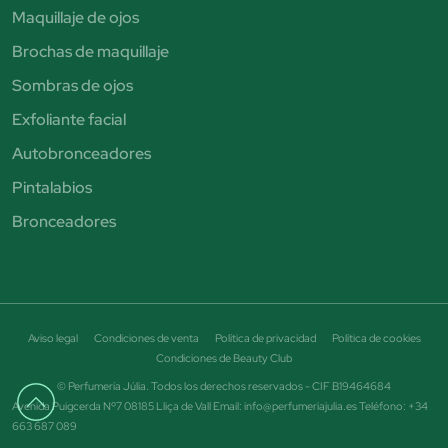
Maquillaje de ojos
Brochas de maquillaje
Sombras de ojos
Exfoliante facial
Autobronceadores
Pintalabios
Bronceadores
Aviso legal
Condiciones de venta
Política de privacidad
Política de cookies
Condiciones de Beauty Club
© Perfumería Júlia. Todos los derechos reservados - CIF B19464684
Avenida Puigcerda Nº7 08185 Lliça de Vall Email: info@perfumeriajulia.es Teléfono: +34
663 687 089