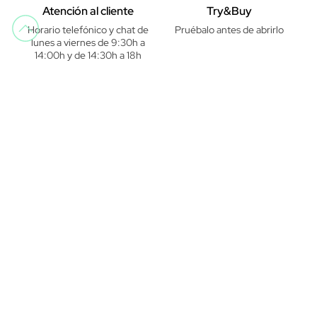
Atención al cliente
Try&Buy
Horario telefónico y chat de
Pruébalo antes de abrirlo
lunes a viernes de 9:30h a
14:00h y de 14:30h a 18h
Pago seguro
Garantía de distribuidor oficial
OPINIONES DE PERFUMERÍA JÚLIA
undefined
SUSCRÍBETE A NUESTRA
NEWSLETTER