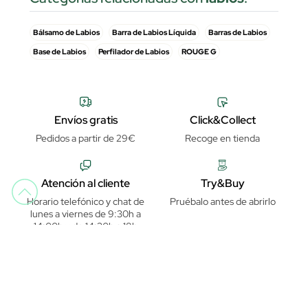
Bálsamo de Labios
Barra de Labios Líquida
Barras de Labios
Base de Labios
Perfilador de Labios
ROUGE G
Envíos gratis
Click&Collect
Pedidos a partir de 29€
Recoge en tienda
Atención al cliente
Try&Buy
Horario telefónico y chat de
Pruébalo antes de abrirlo
lunes a viernes de 9:30h a
14:00h y de 14:30h a 18h
Pago seguro
Garantía de distribuidor oficial