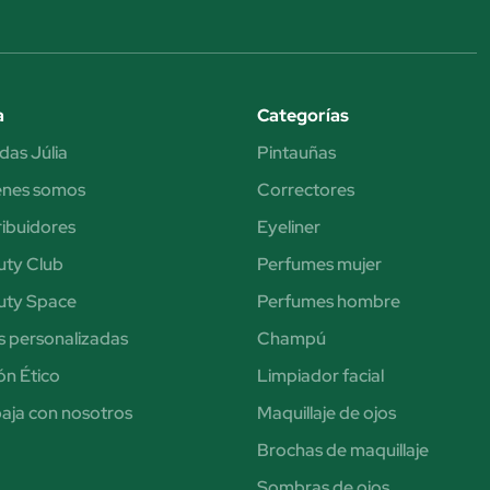
a
Categorías
das Júlia
Pintauñas
énes somos
Correctores
ribuidores
Eyeliner
uty Club
Perfumes mujer
uty Space
Perfumes hombre
s personalizadas
Champú
n Ético
Limpiador facial
aja con nosotros
Maquillaje de ojos
Brochas de maquillaje
Sombras de ojos