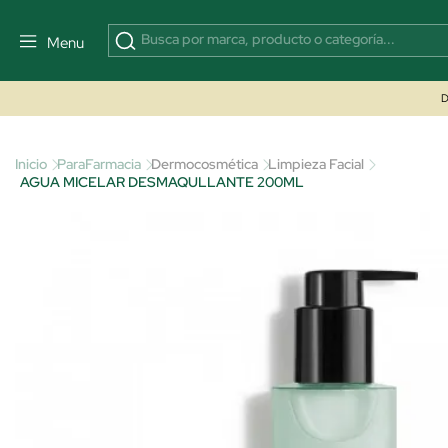
Menu
D
Inicio
ParaFarmacia
Dermocosmética
Limpieza Facial
AGUA MICELAR DESMAQULLANTE 200ML