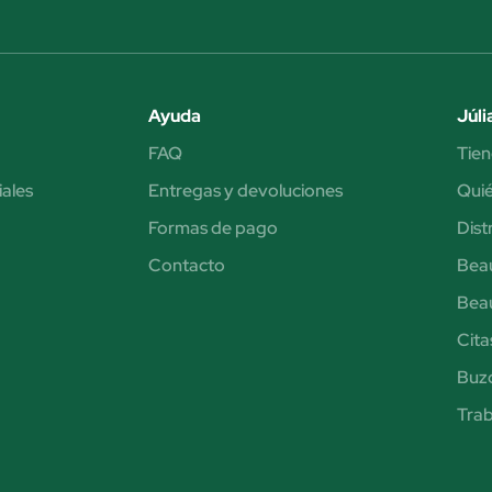
Ayuda
Júli
FAQ
Tien
iales
Entregas y devoluciones
Qui
Formas de pago
Dist
Contacto
Bea
Bea
Cita
Buzó
Trab