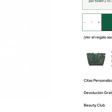
por ticket
y no 
-
+
¡Ver el regalo a
Citas Personaliz
Devolución Grat
Beauty Club