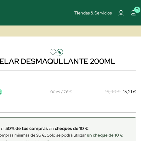
0
Tiendas & Servicios
CELAR DESMAQULLANTE 200ML
%
16,90 €
15,21 €
100 ml / 7.61€
 el
50% de tus compras
en
cheques de 10 €
ompras mínimas de 95 €. Solo se podrá utilizar
un cheque de 10 €