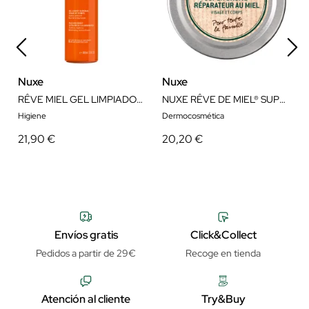
Nuxe
Nuxe
RÊVE MIEL GEL LIMPIADOR FACE & BODY 400 ML
NUXE RÊVE DE MIEL® SUPER BÁLSAMO REPARADOR 40ML
Higiene
Dermocosmética
21,90 €
20,20 €
Envíos gratis
Click&Collect
Pedidos a partir de 29€
Recoge en tienda
Atención al cliente
Try&Buy