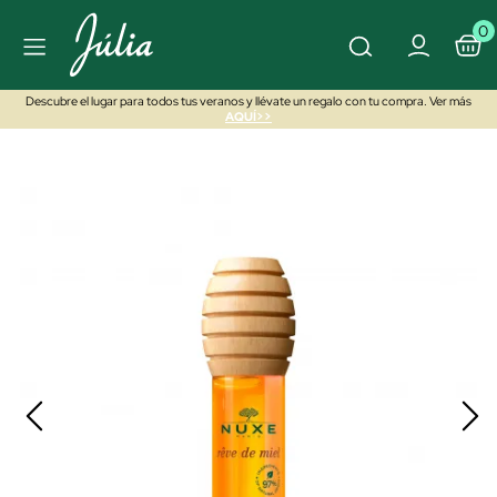
0
Descubre el lugar para todos tus veranos y llévate un regalo con tu compra. Ver más
AQUÍ>>