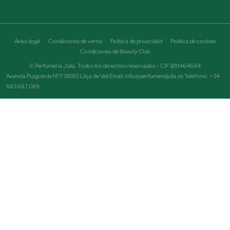
Aviso legal
Condiciones de venta
Política de privacidad
Política de cookies
Condiciones de Beauty Club
© Perfumería Júlia. Todos los derechos reservados - CIF B19464684
Avenida Puigcerda Nº7 08185 Lliça de Vall Email: info@perfumeriajulia.es Teléfono: +34
663 687 089