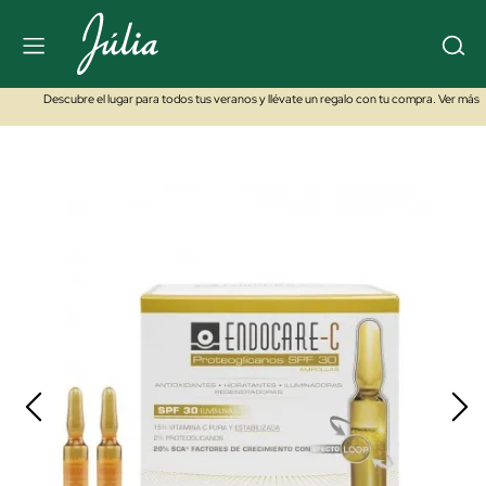
Descubre el lugar para todos tus veranos y llévate un regalo con tu compra. Ver más