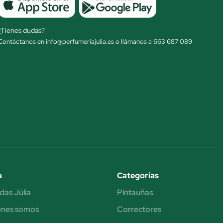
¿Tienes dudas?
Contáctanos en info@perfumeriajulia.es o llámanos a 663 687 089
a
Categorías
das Júlia
Pintauñas
énes somos
Correctores