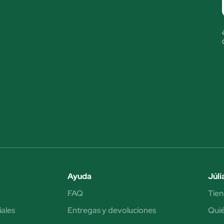
Ayuda
Júli
FAQ
Tien
iales
Entregas y devoluciones
Qui