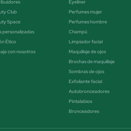
ribuidores
Eyeliner
uty Club
Perfumes mujer
uty Space
Perfumes hombre
s personalizadas
Champú
n Ético
Limpiador facial
aja con nosotros
Maquillaje de ojos
Brochas de maquillaje
Sombras de ojos
Exfoliante facial
Autobronceadores
Pintalabios
Bronceadores