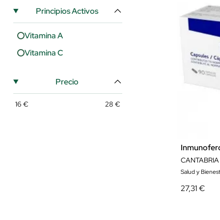
Principios Activos
Vitamina A
Vitamina C
Precio
16
€
28
€
Inmunofer
CANTABRIA
Salud y Bienest
27,31 €