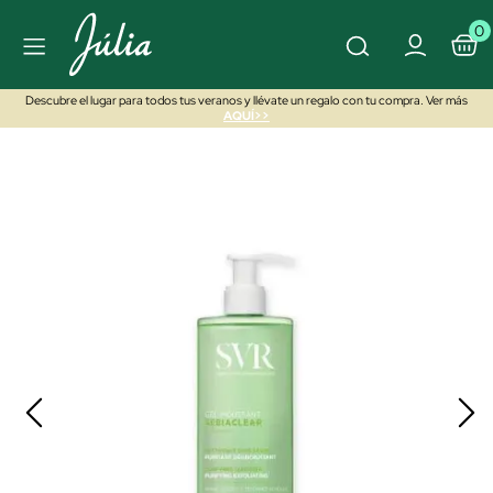
0
Descubre el lugar para todos tus veranos y llévate un regalo con tu compra. Ver más
AQUÍ>>