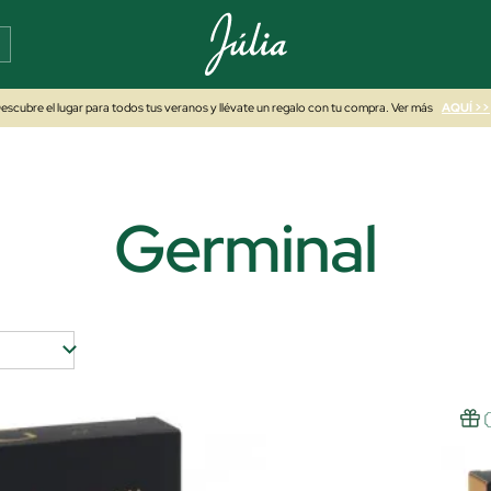
escubre el lugar para todos tus veranos y llévate un regalo con tu compra. Ver más
AQUÍ >>
Germinal