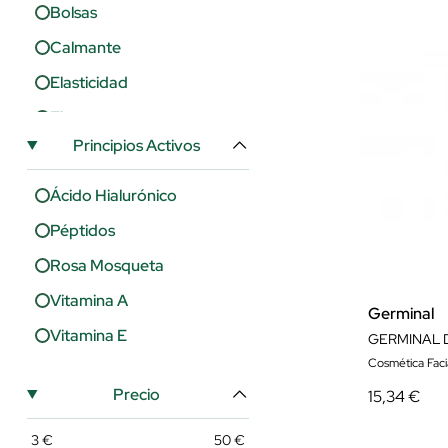
Bolsas
Calmante
Elasticidad
Firmeza
Principios Activos
Hidratación
Lifting
Ácido Hialurónico
Luminosidad
Péptidos
Manchas
Rosa Mosqueta
Nutrición
Vitamina A
Germinal
Ojeras
Vitamina E
Poros
Cosmética Faci
Precio
15,34 €
Regeneración
Revitalizante
3
€
50
€