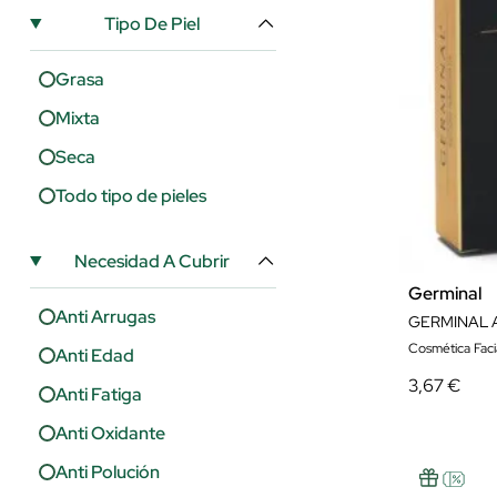
Tipo De Piel
Grasa
Mixta
Seca
Todo tipo de pieles
Necesidad A Cubrir
Germinal
Anti Arrugas
Cosmética Faci
Anti Edad
3,67 €
Anti Fatiga
Anti Oxidante
Anti Polución