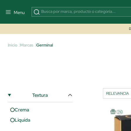
Menu
D
Inicio
Marcas
Germinal
Textura
Crema
Líquida