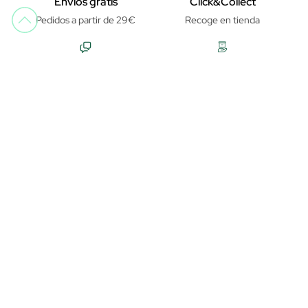
Envíos gratis
Click&Collect
Pedidos a partir de 29€
Recoge en tienda
Atención al cliente
Try&Buy
Horario telefónico y chat de
Pruébalo antes de abrirlo
lunes a viernes de 9:30h a
14:00h y de 14:30h a 18h
Pago seguro
Garantía de distribuidor oficial
OPINIONES DE PERFUMERÍA JÚLIA
undefined