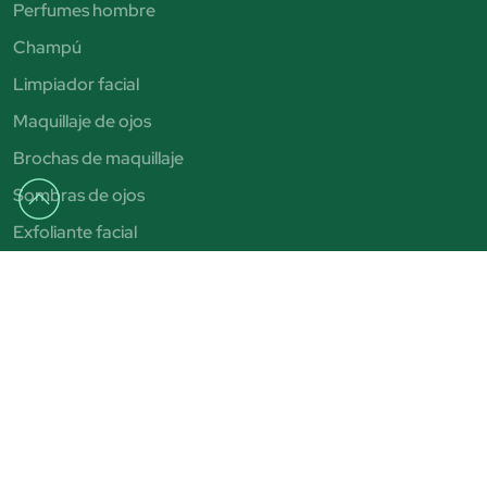
Perfumes hombre
Champú
Limpiador facial
Maquillaje de ojos
Brochas de maquillaje
Sombras de ojos
Exfoliante facial
Autobronceadores
Pintalabios
Bronceadores
Aviso legal
Condiciones de venta
Política de privacidad
Política de cookies