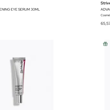
Striv
TENING EYE SERUM 30ML
Cosmét
65,5