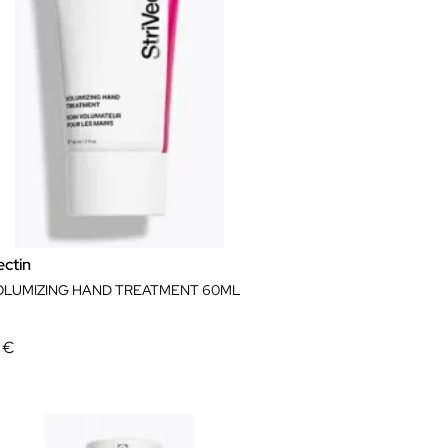
ectin
OLUMIZING HAND TREATMENT 60ML
 €