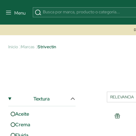
Menu
D
Inicio
Marcas
Strivectin
Textura
Aceite
Crema
Fluida