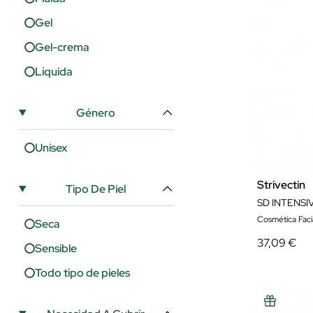
Gel
Gel-crema
Líquida
Género
Unisex
Strivectin
Tipo De Piel
Cosmética Faci
Seca
37,09 €
Sensible
Todo tipo de pieles