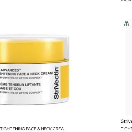
Striv
ADVANCED TIGHTENING FACE & NECK CREAM 50ML
TIGH