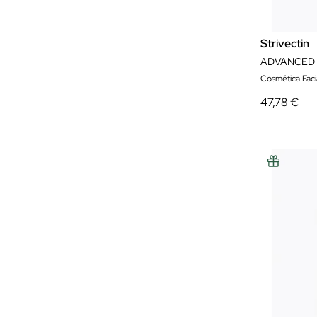
Strivectin
ADVANCED 
Cosmética Faci
47,78 €