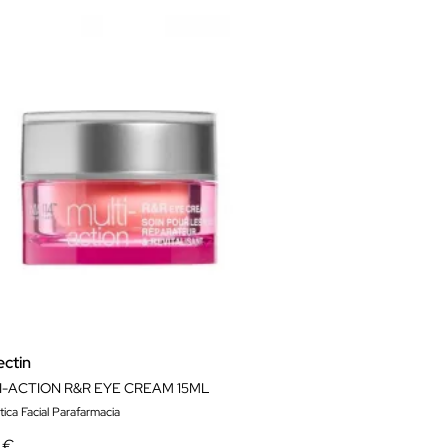
ectin
I-ACTION R&R EYE CREAM 15ML
ica Facial Parafarmacia
 €