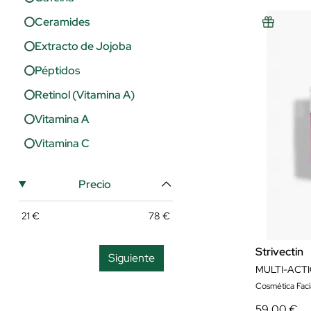
Ojeras
Ceramides
Poros
Extracto de Jojoba
Protección Luz Azul
Péptidos
Regeneración
Retinol (Vitamina A)
Reparación
Vitamina A
Revitalizante
Vitamina C
Rojeces
Precio
Suavidad
Tonificación
21
€
78
€
Strivectin
Siguiente
MULTI-ACT
Cosmética Faci
59,00 €