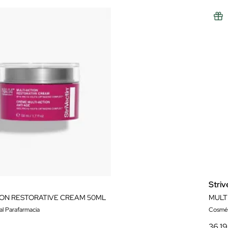
Striv
ION RESTORATIVE CREAM 50ML
MULT
al Parafarmacia
Cosmét
36,19