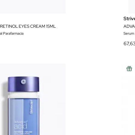
Striv
RETINOL EYES CREAM 15ML
al Parafarmacia
Serum 
67,6