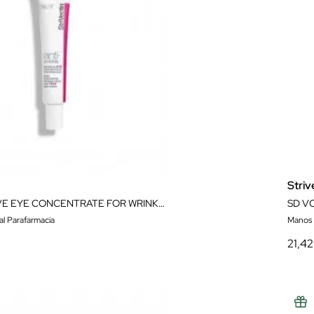
Striv
SD INTENSIVE EYE CONCENTRATE FOR WRINKLES 30ML
SD V
al Parafarmacia
Manos
21,42