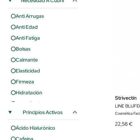
Necesidad A Cubrir
Anti Arrugas
Anti Edad
Anti Fatiga
Bolsas
Calmante
Elasticidad
Firmeza
Hidratación
Strivectin
Imperfecciones
LINE BLUFE
Principios Activos
Cosmética Faci
Lifting
22,58 €
Luminosidad
Ácido Hialurónico
Nutrición
Cafeína