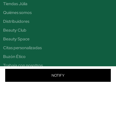
Tiendas Júlia
Quiénes somos
Distribuidores
Beauty Club
Beauty Space
Citas personalizadas
Buzón Ético
Trabaja con nosotros
NOTIFY
Categorías
Pintauñas
Correctores
Eyeliner