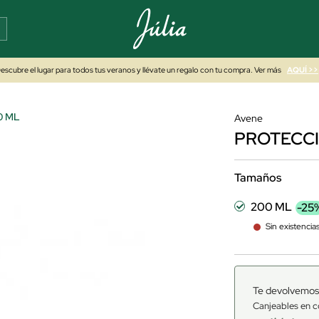
escubre el lugar para todos tus veranos y llévate un regalo con tu compra. Ver más
AQUÍ >>
0 ML
Avene
PROTECCI
Tamaños
200 ML
-25
Sin existencia
Te devolvemos
Canjeables en c