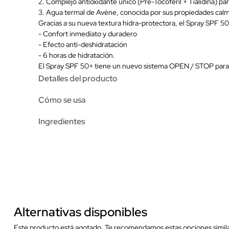
2. Complejo antioxidante único (Pre-Tocoferil + Tialidina) para
3. Agua termal de Avène, conocida por sus propiedades calman
Gracias a su nueva textura hidra-protectora, el Spray SPF 5
- Confort inmediato y duradero
- Efecto anti-deshidratación
- 6 horas de hidratación.
El Spray SPF 50+ tiene un nuevo sistema OPEN / STOP para
Detalles del producto
Cómo se usa
Ingredientes
Alternativas disponibles
Este producto está agotado. Te recomendamos estas opciones simila