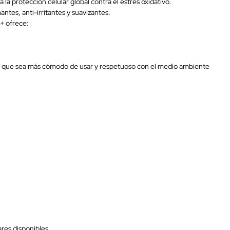
 la protección celular global contra el estrés oxidativo.
tes, anti-irritantes y suavizantes.
0+ ofrece:
 que sea más cómodo de usar y respetuoso con el medio ambiente
res disponibles.