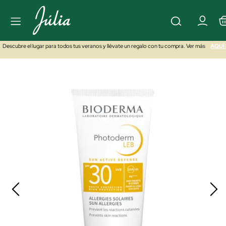
Descubre el lugar para todos tus veranos y llévate un regalo con tu compra. Ver más
AQUÍ