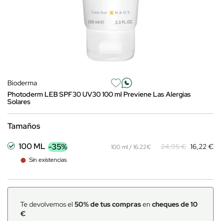
Bioderma
Photoderm LEB SPF30 UV30 100 ml Previene Las Alergias
Solares
Tamaños
100 ML
-35%
24,95 €
16,22 €
100 ml / 16.22€
Sin existencias
Te devolvemos el
50% de tus compras
en
cheques de 10
€